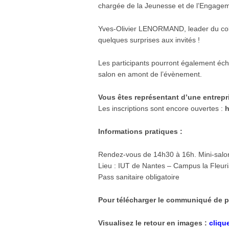
chargée de la Jeunesse et de l’Engageme
Yves-Olivier LENORMAND,
leader du col
quelques surprises aux invités !
Les participants pourront également éch
salon en amont de l’évènement.
Vous êtes représentant d’une entrepr
Les i
nscriptions sont encore ouvertes :
h
Informations pratiques :
Rendez-vous de 14h30 à 16h. Mini-salon 
Lieu : IUT de Nantes – Campus la Fleur
Pass sanitaire obligatoire
Pour télécharger le communiqué de p
Visualisez le retour en images :
clique