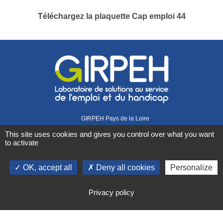
Téléchargez la plaquette Cap emploi 44
GIRPEH Pays de la Loire
1 rue Didienne
This site uses cookies and gives you control over what you want
44000 Nantes
to activate
02 40 08 07 07
Retrouvez-nous sur
OK, accept all
Deny all cookies
Personalize
Actualités
Mentions légales
Gestion des cookies
Plan du site
Privacy policy
Contact