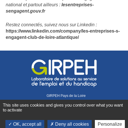
national et partout ailleurs :
lesentreprises-
sengagent.gouv.fr
Restez connectés, suivez nous sur Linkedin :
https://www.linkedin.com/company/les-entreprises-s-
engagent-club-de-loire-atlantique/
GIRPEH Pays de la Loire
1 rue Didienne
This site uses cookies and gives you control over what you want
44000 Nantes
to activate
02 40 08 07 07
Retrouvez-nous sur
OK, accept all
Deny all cookies
Personalize