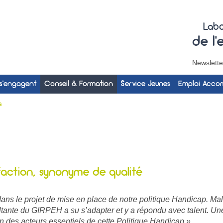
Labo
de l
Newslette
 s’engagent
Conseil & Formation
Service Jeunes
Emploi Acc
s
faction, synonyme de qualité
le projet de mise en place de notre politique Handicap. Malgr
ante du GIRPEH a su s’adapter et y a répondu avec talent. Une 
on des acteurs essentiels de cette Politique Handicap »