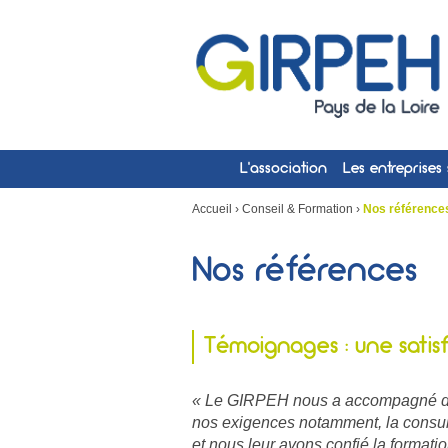
L’association
Les entreprises
Accueil
›
Conseil & Formation
›
Nos référence
Nos références
Témoignages : une satis
« Le GIRPEH nous a accompagné dans 
nos exigences notamment, la consult
et nous leur avons confié la formati