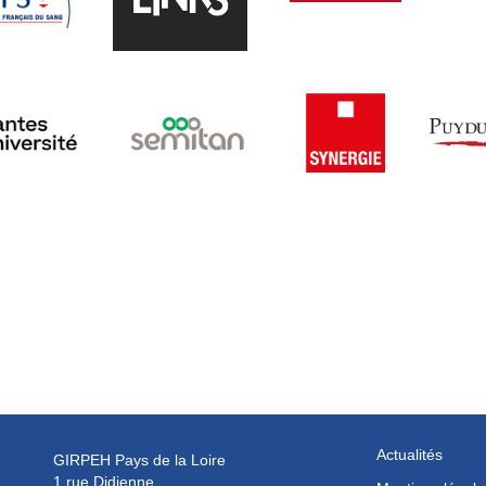
Actualités
GIRPEH Pays de la Loire
1 rue Didienne