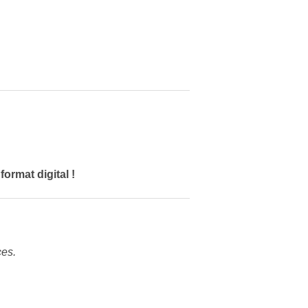
rmat digital !
ces.