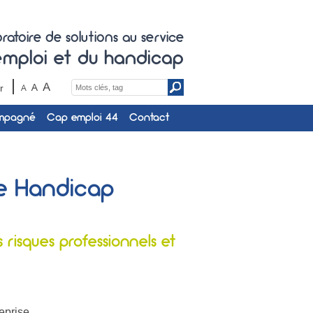
ratoire de solutions au service
'emploi et du handicap
Search
r
for:
ompagné
Cap emploi 44
Contact
ue Handicap
risques professionnels et
eprise