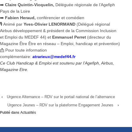
➡️
Claire Quintin-Vicquelin,
Déléguée régionale de l’Agefiph
Pays de la Loire
➡️
Fabien Heraud,
conférencier et comédien
🎙️ Animé par
Yves-Olivier LENORMAND
(Délégué régional
Airbus développement & président de la Commission Inclusion
et Emploi du MEDEF 44) et
Emmanuel Perret
(directeur du
Magazine Être Être en réseau – Emploi, handicap et prévention)
📩 Pour toute information
complémentaire:
atrarieux@medef44.fr
Ce Club Handicap & Emploi est soutenu par l’Agefiph, Airbus,
Magazine Etre.
‹
Urgence Alternance – RDV sur le portail national de l’alternance
Urgence Jeunes – RDV sur la plateforme Engagement Jeunes
›
Publié dans
Actualités