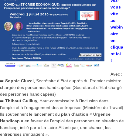
vez-
vous
vite
au
webin
aire
en
cliqua
nt ici
!
Avec :
➡️
Sophie Cluzel,
Secrétaire d’Etat auprès du Premier ministre
chargée des personnes handicapées (Secrétariat d’Etat chargé
des personnes handicapées)
➡️
Thibaut Guilluy,
Haut-commissaire à l’inclusion dans
l’emploi et à l’engagement des entreprises (Ministère du Travail)
Ils soutiennent le lancement du
plan d’action « Urgence
Handicap »
en faveur de l’emploi des personnes en situation de
handicap, initié par « La Loire-Atlantique, une chance, les
entreprises s’engagent ».