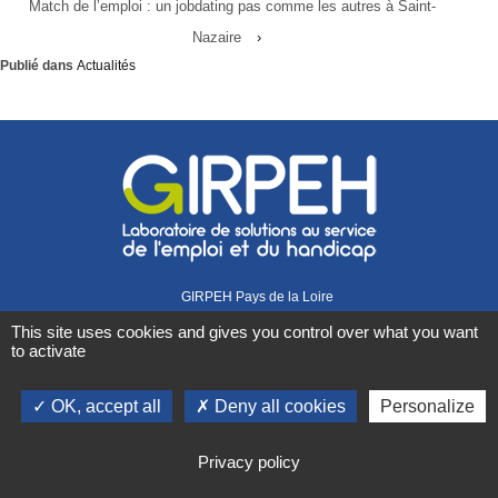
Match de l’emploi : un jobdating pas comme les autres à Saint-
Nazaire
›
Publié dans
Actualités
GIRPEH Pays de la Loire
1 rue Didienne
This site uses cookies and gives you control over what you want
44000 Nantes
to activate
02 40 08 07 07
Retrouvez-nous sur
OK, accept all
Deny all cookies
Personalize
Actualités
Mentions légales
Gestion des cookies
Plan du site
Privacy policy
Contact