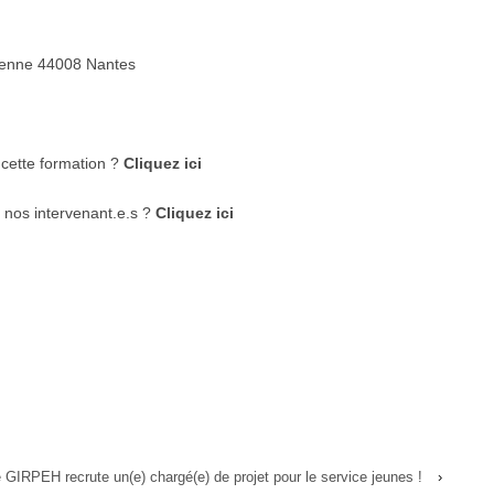
dienne 44008 Nantes
 cette formation ?
Cliquez ici
 nos intervenant.e.s ?
Cliquez ici
 GIRPEH recrute un(e) chargé(e) de projet pour le service jeunes !
›