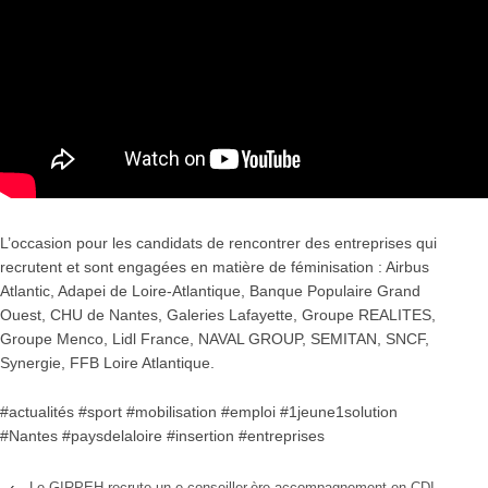
L’occasion pour les candidats de rencontrer des entreprises qui
recrutent et sont engagées en matière de féminisation : Airbus
Atlantic, Adapei de Loire-Atlantique, Banque Populaire Grand
Ouest, CHU de Nantes, Galeries Lafayette, Groupe REALITES,
Groupe Menco, Lidl France, NAVAL GROUP, SEMITAN, SNCF,
Synergie, FFB Loire Atlantique.
#actualités #sport #mobilisation #emploi #1jeune1solution
#Nantes #paysdelaloire #insertion #entreprises
‹
Le GIRPEH recrute un.e conseiller.ère accompagnement en CDI