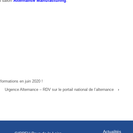
u salon
Alternance Manufacturing
.
formations en juin 2020 !
Urgence Alternance – RDV sur le portail national de l’alternance
›
Actualités