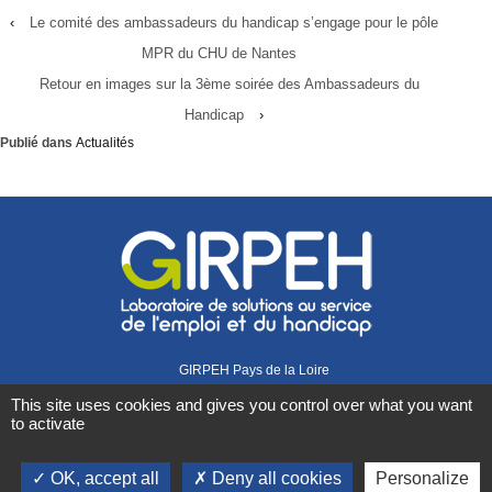
‹
Le comité des ambassadeurs du handicap s’engage pour le pôle
MPR du CHU de Nantes
Retour en images sur la 3ème soirée des Ambassadeurs du
Handicap
›
Publié dans
Actualités
GIRPEH Pays de la Loire
1 rue Didienne
This site uses cookies and gives you control over what you want
44000 Nantes
to activate
02 40 08 07 07
Retrouvez-nous sur
OK, accept all
Deny all cookies
Personalize